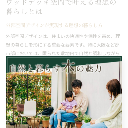
ウッドデッキ空間で叶える理想の
暮らしとは
外部空間デザインが実現する理想の暮らし方
外部空間デザインは、住まいの快適性や個性を高め、理
想の暮らしを形にする重要な要素です。特に大阪など都
市部においては、限られた敷地内で自然と調和しながら
快適な空間を実現する工夫が求められます。デザイン事
務所では、住む人のライフスタイルや周辺環境を綿密に
分析し、使いやすさと美観を両立したプランニングを行
うことが理想の暮らしを実現するポイントと考えていま
す。
例えば、家族構成や趣味に合わせたゾーニングや、動線
の最適化を図ることで、日常のストレスを軽減しながら
豊かな時間を過ごせる外部空間を創出しています。この