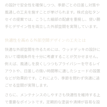
の設計で安全性を確保しつつ、季節ごとの日差し対策や
外部空間デザインの専門家が語る極意と実
風通しの工夫を施すことが挙げられます。株式会社タン
例
セイの提案では、こうした細部の配慮を重視し、使い勝
プロが提案するウッドデッキ空間の成功ポ
手とデザイン性を両立した外部空間を実現しています。
イント
外部空間の質を高めるデザイン事務所の知
快適性を高める外部空間デザインの工夫とは
見
快適な外部空間を作るためには、ウッドデッキの設計に
おいて環境条件を十分に考慮することが欠かせません。
例えば、風通しを良くしつつもプライバシーを守るレイ
アウトや、日差しの強い時間帯に適したシェードの設置
などが効果的です。これにより、季節を問わず快適に過
ごせる空間が実現します。
さらに、メンテナンスのしやすさも快適性を維持する上
で重要なポイントです。定期的な塗装や清掃が容易な設