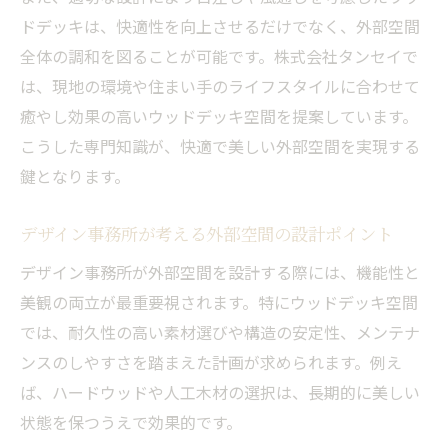
デザイン事務所が重視する外部空間のバラ
ドデッキは、快適性を向上させるだけでなく、外部空間
ンス
全体の調和を図ることが可能です。株式会社タンセイで
空間デザイン事務所が考える機能性と美し
は、現地の環境や住まい手のライフスタイルに合わせて
さの両立
癒やし効果の高いウッドデッキ空間を提案しています。
ウッドデッキ空間で叶える理想の暮らしとは
こうした専門知識が、快適で美しい外部空間を実現する
鍵となります。
外部空間デザインが実現する理想の暮らし
方
デザイン事務所が考える外部空間の設計ポイント
ウッドデッキ空間が日常を豊かに変える理
由
デザイン事務所が外部空間を設計する際には、機能性と
美観の両立が最重要視されます。特にウッドデッキ空間
快適な暮らしを支える外部空間デザインの
では、耐久性の高い素材選びや構造の安定性、メンテナ
力
ンスのしやすさを踏まえた計画が求められます。例え
デザイン事務所が提唱する暮らしと外部空
ば、ハードウッドや人工木材の選択は、長期的に美しい
間の調和
状態を保つうえで効果的です。
ウッドデッキ空間がもたらす家族の団らん