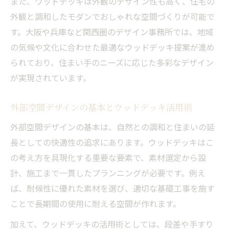
また、ウッドデッキは外観のデザイン性も高く、住宅の
法
外観と調和したモダンでおしゃれな空間づくりが可能で
ウッドデッキ空間で実現する快適な時間の
す。大阪や兵庫など関西圏のデザイン事務所では、地域
過ごし方
の気候や文化に合わせた最適なウッドデッキ提案が進め
デザイン事務所がこだわる外部空間の癒や
られており、住まい手のニーズに応じた多彩なデザイン
し設計
が実現されています。
くつろぎを重視したウッドデッキ空間の工
外部空間デザインの基本とウッドデッキ活用術
夫例
外部空間デザインの具体的な実践ポイント
外部空間デザインの基本は、自然との調和と住まいの延
を解説
長としての快適性の追求にあります。ウッドデッキはこ
の考え方を具現化する重要な要素で、素材選定から設
プロ目線で解説する外部空間デザインの極意
計、施工まで一貫したプランニングが必要です。例え
デザイン事務所が明かす外部空間のプロ流
ば、耐候性に優れた素材を選び、適切な基礎工事を施す
設計術
ことで長期間の使用に耐える空間が作れます。
ウッドデッキ空間の設計で重要なプロの視
点とは
加えて、ウッドデッキの活用術としては、段差や手すり