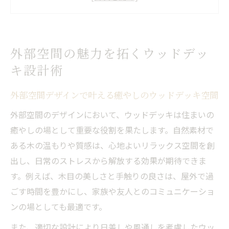
イント
ウッドデッキで広がる外部空間の可能性と
魅力
外部空間の魅力を拓くウッドデッ
外部空間デザインの基本とウッドデッキ活
キ設計術
用術
快適性を高める外部空間デザインの工夫と
外部空間デザインで叶える癒やしのウッドデッキ空間
は
外部空間のデザインにおいて、ウッドデッキは住まいの
デザイン事務所と考える快適な外部空間づくり
癒やしの場として重要な役割を果たします。自然素材で
外部空間の快適性を追求するデザイン事務
ある木の温もりや質感は、心地よいリラックス空間を創
所の視点
出し、日常のストレスから解放する効果が期待できま
ウッドデッキ空間のデザイン事務所流プラ
す。例えば、木目の美しさと手触りの良さは、屋外で過
ンニング法
ごす時間を豊かにし、家族や友人とのコミュニケーショ
外部空間を活かす専門事務所のアプローチ
ンの場としても最適です。
とは
また、適切な設計により日差しや風通しを考慮したウッ