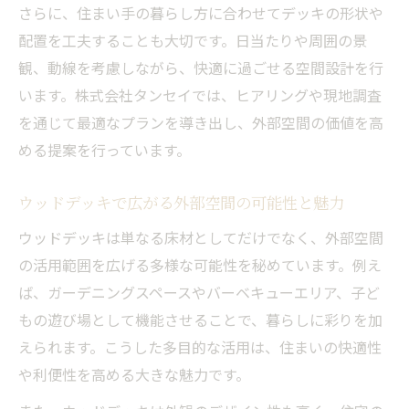
さらに、住まい手の暮らし方に合わせてデッキの形状や
体験
配置を工夫することも大切です。日当たりや周囲の景
外部空間活用ならウッドデッキの価値を再発見
観、動線を考慮しながら、快適に過ごせる空間設計を行
外部空間デザインで広がるウッドデッキの
います。株式会社タンセイでは、ヒアリングや現地調査
新たな価値
を通じて最適なプランを導き出し、外部空間の価値を高
デザイン事務所が語るウッドデッキ空間の
める提案を行っています。
活用術
外部空間を魅力的に変えるウッドデッキの
ウッドデッキで広がる外部空間の可能性と魅力
秘訣
ウッドデッキは単なる床材としてだけでなく、外部空間
ウッドデッキが外部空間にもたらすメリッ
の活用範囲を広げる多様な可能性を秘めています。例え
トとは
ば、ガーデニングスペースやバーベキューエリア、子ど
外部空間を最大限活かすウッドデッキ設計
もの遊び場として機能させることで、暮らしに彩りを加
のポイント
えられます。こうした多目的な活用は、住まいの快適性
くつろぎを生むデザインの工夫と実践ポイント
や利便性を高める大きな魅力です。
外部空間デザインが導くくつろぎの演出方