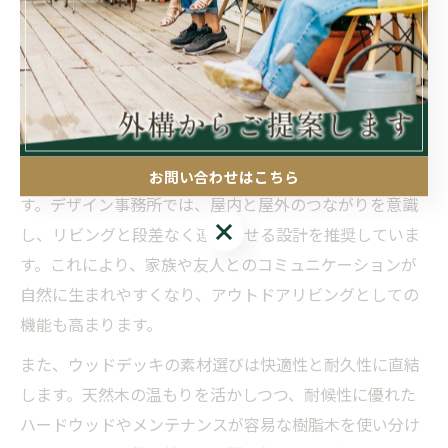
ように外部空間のデザインは単なる装飾ではなく、暮ら
しの質を根本から向上させる役割を担うのです。
ウッドデッキ空間が日常を豊かに変える理由
ウッドデッキは、外部空間に自然の温かみと居心地の良
さをもたらし、日常生活を豊かに変える魅力的な要素で
お問い合わせはこちら
す。デザイン事務所では、屋内と屋外のつながりを意識
お問い合わせはこちら
し、リビングと段差なく連続させる設計を推奨していま
す。これにより、家族や友人とのコミュニケーションが
自然に生まれやすくなり、アウトドアリビングとしての
機能も高まります。
また、ウッドデッキの素材選びは快適性と耐久性に直結
します。天然木の温もりを活かしつつ、耐候性に優れた
ハードウッドやメンテナンスが容易な樹脂木を使い分け