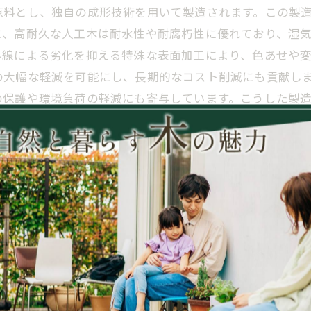
原料とし、独自の成形技術を用いて製造されます。この製
に、高耐久な人工木は耐水性や耐腐朽性に優れており、湿
外線による劣化を抑える特殊な表面加工により、色あせや
の大幅な軽減を可能にし、長期的なコスト削減にも貢献し
の保護や環境負荷の軽減にも寄与しています。こうした製
おける新たなスタンダードとして期待されています。
らす未来の木材利用
解決する革新的な素材として注目されています。天然木は
ナンスが不可欠です。一方で、高耐久人工木は、特殊な樹
工木は耐水性や耐紫外線性に優れているため、屋外のウッ
利用への貢献が期待されており、森林資源の保護や廃棄物
インにおける木材利用の新たなスタンダードとなり、環境