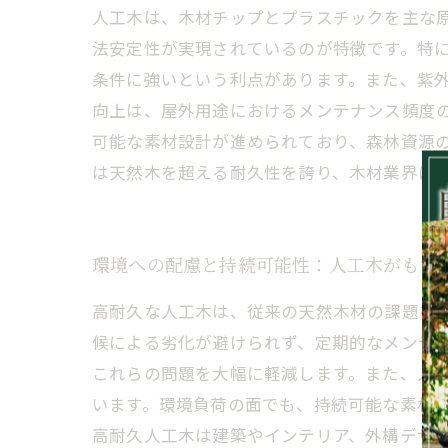
人工木は、木材チップとプラスチックを主な
法安定性が実現されているのが特徴です。特
条件に強いという利点があります。また、紫
向上は、屋外用途におけるメンテナンス頻度
可能な素材設計が進められており、森林資源
は天然木を超える耐久性を誇り、木材業界に
環境への配慮と持続可能性：人工木がもた
高耐久な人工木は、従来の天然木材の課題を
候による劣化が避けられず、定期的なメンテ
これらの問題を大幅に軽減します。また、人
います。環境負荷の面でも、持続可能な素材
高耐久人工木は建築やインテリア、外構デザ