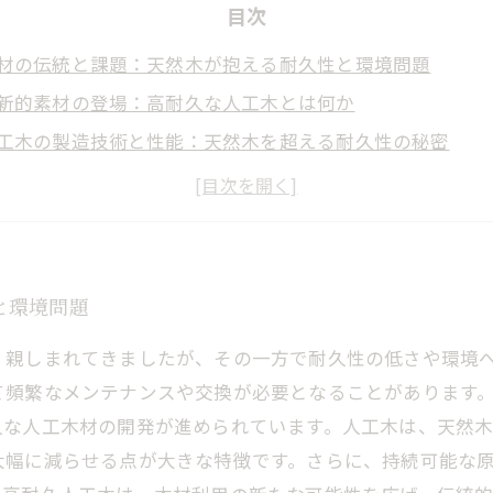
目次
材の伝統と課題：天然木が抱える耐久性と環境問題
新的素材の登場：高耐久な人工木とは何か
工木の製造技術と性能：天然木を超える耐久性の秘密
境への配慮と持続可能性：人工木がもたらす未来の木材利
時代の木材選択：高耐久人工木が変える建築と暮らし
工木の多様な応用例と利用シーンの広がり
来を見据えた木材のカタチ：高耐久な人工木で築く豊かな
と環境問題
く親しまれてきましたが、その一方で耐久性の低さや環境
て頻繁なメンテナンスや交換が必要となることがあります
久な人工木材の開発が進められています。人工木は、天然
大幅に減らせる点が大きな特徴です。さらに、持続可能な