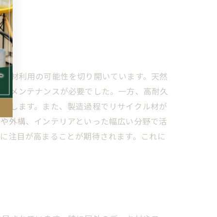
い木材利用の可能性を切り開いています。天然
的なメンテナンスが必要でした。一方、高耐久
軽減します。また、製造過程でリサイクル材が
築や外構、インテリアといった幅広い分野で活
らに注目が高まることが期待されます。これに