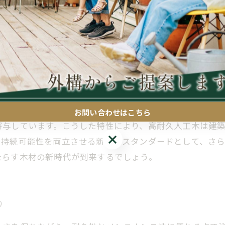
建築と暮らし
従来の天然木材が抱える問題点を解決するとともに、新し
や虫害、紫外線による劣化など耐久性の課題があり、定期
であり、腐食や変色に強く、メンテナンスの手間を大幅に
お問い合わせはこちら
寄与しています。こうした特性により、高耐久人工木は建
お問い合わせはこちら
と持続可能性を両立させる新たなスタンダードとして、さ
たらす木材の新時代が到来するでしょう。
り