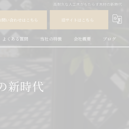
高耐久な人工木がもたらす木材の新時代
お問い合わせはこちら
旧サイトはこちら
よくある質問
当社の特徴
会社概要
ブログ
人工木
コラム
天然木
の新時代
フェンス
外構
施工