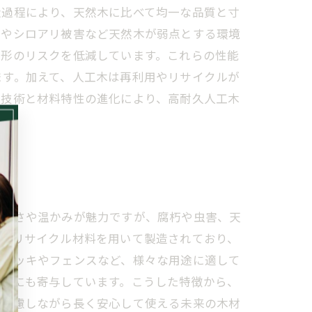
造過程により、天然木に比べて均一な品質と寸
気やシロアリ被害など天然木が弱点とする環境
変形のリスクを低減しています。これらの性能
ます。加えて、人工木は再利用やリサイクルが
造技術と材料特性の進化により、高耐久人工木
美しさや温かみが魅力ですが、腐朽や虫害、天
脂やリサイクル材料を用いて製造されており、
ドデッキやフェンスなど、様々な用途に適して
削減にも寄与しています。こうした特徴から、
を配慮しながら長く安心して使える未来の木材