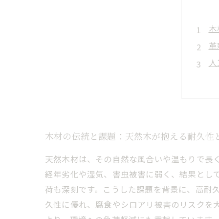
木
革
人
環
新
人
未
木材の伝統と課題：天然木が抱える耐久性
天然木材は、その自然な風合いや温もりで長
経年劣化や湿気、害虫被害に弱く、結果とし
荷も深刻です。こうした課題を背景に、高耐
久性に優れ、腐食やシロアリ被害のリスクを