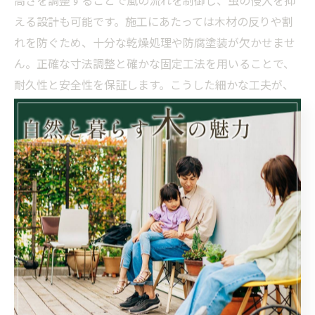
高さを調整することで風の流れを制御し、虫の侵入を抑
える設計も可能です。施工にあたっては木材の反りや割
れを防ぐため、十分な乾燥処理や防腐塗装が欠かせませ
ん。正確な寸法調整と確かな固定工法を用いることで、
耐久性と安全性を保証します。こうした細かな工夫が、
ウッドデッキをただの床材からリゾートの魅力を引き出
す重要な要素に進化させるのです。結果として、訪れる
人が自然と一体となってくつろげる空間が完成します。
メンテナンスのコツ：美しさと機能を長期間維持する
ために
リゾート風ウッドデッキを長く美しく保つためには定期
的なメンテナンスが欠かせません。自然素材である木材
は紫外線や雨、気温変化の影響を受けやすく、放置する