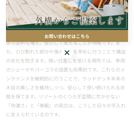
と色あせや腐朽が進行します。まず、汚れやゴミはこま
めに掃除し、カビや苔の付着を防ぐことが基本です。季
節ごとに防腐剤や防水剤を塗布し、木材の内部に水分が
浸透しないよう保護します。近年は環境に配慮した無公
お問い合わせはこちら
害の塗料も増え、安心して使えることが特徴です。ま
お問い合わせはこちら
た、ひび割れた部分や傷の補修を早めに行うことで構造
の劣化を防ぎます。強い日差しを受ける場所では、専用
のシェードやパーゴラの設置も効果的です。これらのメ
ンテナンスを継続的に行うことで、ウッドデッキ本来の
木目の美しさを維持しつつ、安心して使い続けられる状
態を保てます。リゾートのくつろぎ空間に欠かせない
「快適さ」と「美観」の両立は、こうした日々の手入れ
に支えられているのです。