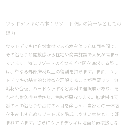
風景づくり
メンテナンスのコツ：美しさと機能を長期間維
ウッドデッキの基本：リゾート空間の第一歩としての
持するために
魅力
未来のウッドデッキ空間：デベロッパーが追求
する持続可能なリゾート
ウッドデッキは自然素材である木を使った床面空間で、
その温もりと開放感から住宅や商業施設で人気が高まっ
ています。特にリゾートのくつろぎ空間を追求する際に
は、単なる外部床材以上の役割を持ちます。まず、ウッ
ドデッキの基本的な特徴を理解することが重要です。無
垢材や合板、ハードウッドなど素材の選択肢があり、そ
れぞれ耐久性や手触り、色味が異なります。無垢材は天
然の木の温もりや独特の木目を楽しめ、自然との一体感
を生み出すためリゾート感を醸成しやすい素材として好
まれています。さらにウッドデッキは地面と直接接しな