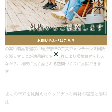
プラスチック使用量を考慮すると、一概に環境負荷が低
いとはいえない複雑さがあります。また、メンテナンス
性も環境配慮と切り離せない要素です。頻繁な塗装や補
修が必要な場合、使用する塗料や溶剤が環境に与える影
響も考慮しなければなりません。まちづくりにふさわし
お問い合わせはこちら
い環境に配慮したウッドデッキ素材を選ぶには、耐久性
の高い製品を選び、維持管理の工夫でメンテナンス回数
お問い合わせはこちら
を減らすことが効果的です。これにより環境負荷を抑え
ながら、地域に長く愛される空間づくりに貢献できま
す。
まちの未来を見据えたウッドデッキ素材の選定と活用
法