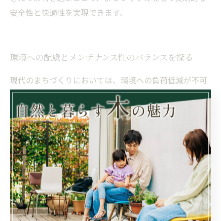
安全性と快適性を実現できます。
環境への配慮とメンテナンス性のバランスを探る
現代のまちづくりにおいては、環境への負荷低減が不可
避のテーマとなっており、ウッドデッキ素材の選定にお
いても持続可能性が重要視されています。天然木材は再
生可能資源であり、適切な管理がなされた森林から供給
される限り環境負荷が比較的小さいとされます。しか
し、輸送過程や薬剤処理の種類によっては環境への影響
が変わってくるため、認証制度やエコラベルの確認も欠
かせません。一方で、人工木材はリサイクル材が使われ
るケースも増えており、廃棄物削減や資源循環の面でメ
リットがあります。ただし、製造時のエネルギー消費や