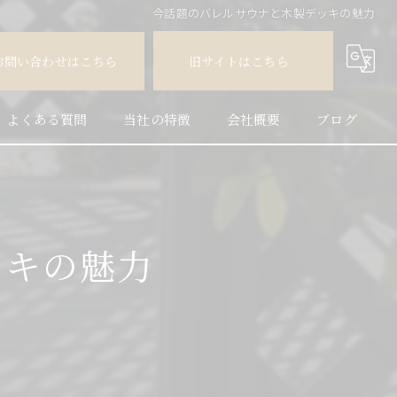
今話題のバレルサウナと木製デッキの魅力
お問い合わせはこちら
旧サイトはこちら
よくある質問
当社の特徴
会社概要
ブログ
人工木
コラム
天然木
ッキの魅力
フェンス
外構
施工