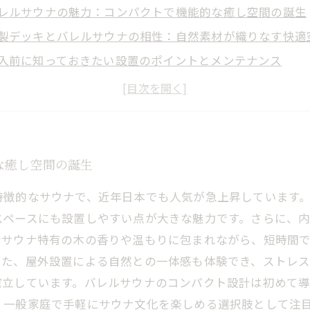
レルサウナの魅力：コンパクトで機能的な癒し空間の誕生
製デッキとバレルサウナの相性：自然素材が織りなす快適
入前に知っておきたい設置のポイントとメンテナンス
身の健康効果：バレルサウナがもたらすリラクゼーション
レルサウナと木製デッキで叶える理想のライフスタイル
な癒し空間の誕生
特徴的なサウナで、近年日本でも人気が急上昇しています
スペースにも設置しやすい点が大きな魅力です。さらに、
なサウナ特有の木の香りや温もりに包まれながら、短時間
また、屋外設置による自然との一体感も体験でき、ストレ
確立しています。バレルサウナのコンパクト設計は初めて
、一般家庭で手軽にサウナ文化を楽しめる選択肢として注