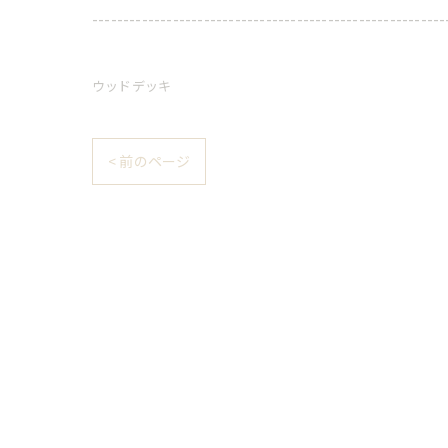
---------------------------------------------------------
ウッドデッキ
< 前のページ