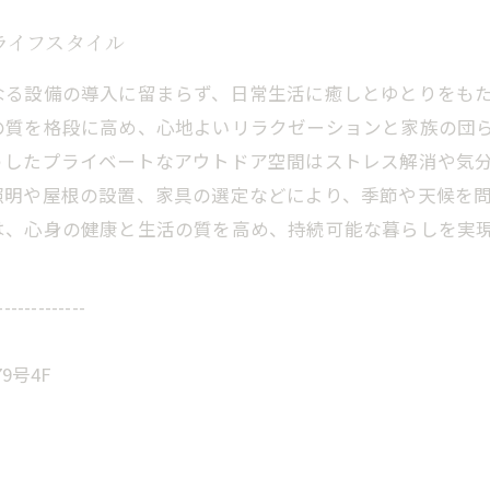
ライフスタイル
なる設備の導入に留まらず、日常生活に癒しとゆとりをも
の質を格段に高め、心地よいリラクゼーションと家族の団
うしたプライベートなアウトドア空間はストレス解消や気
照明や屋根の設置、家具の選定などにより、季節や天候を
は、心身の健康と生活の質を高め、持続可能な暮らしを実
-------------
9号4F