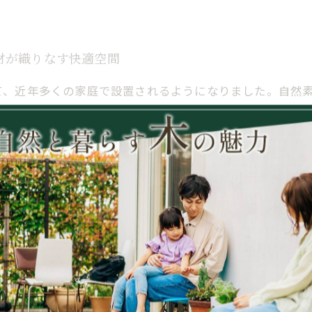
材が織りなす快適空間
て、近年多くの家庭で設置されるようになりました。自然
との相性も抜群です。特にサウナ利用後の涼み場として木
ています。耐久性に優れ、防腐・防虫処理が施された木材
らに、デッキの設計次第では、椅子やテーブルを置き、サウ
ように、バレルサウナと木製デッキを組み合わせることで
メンテナンス
は、設置場所やメンテナンスについて事前に把握しておく