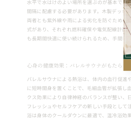
水平で水はけのよい場所を選ぶのが基本です
間隔に配慮する必要があります。木製デッキ
両者とも紫外線や雨による劣化を防ぐために
式があり、それぞれ燃料確保や電気配線計画
も長期間快適に使い続けられるため、手間を
心身の健康効果：バレルサウナがもたらす
バレルサウナによる熱浴は、体内の血行促進
に短時間身を置くことで、毛細血管が拡張し
クス効果により自律神経のバランスが整い、
フレッシュやセルフケアの新しい手段として
浴は身体のクールダウンに最適で、温冷浴効