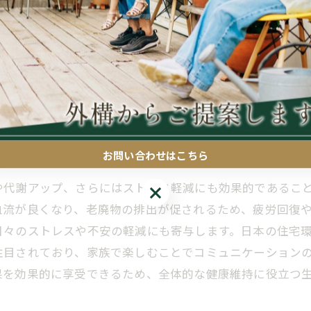
。特にバレルサウナはサイズがコンパクトとはいえ、換気
は耐久性を高めるため、防腐処理された木材を使用し、雨
定期的な塗装やシーリングが欠かせません。加えて、バレ
など準備が異なるため、設置業者とよく相談するとよいで
かける価値のある設備と言えます。
リラクゼーションと活力
お問い合わせはこちら
や代謝アップ、さらにはストレス軽減にも効果的であるこ
お問い合わせはこちら
血流が良くなり、老廃物の排出が促されるため、疲労回復
日々のストレスや不安の軽減にも寄与します。日本の住宅
注目されており、家族で楽しむことでコミュニケーション
果を効果的に享受できるため、全体的な健康維持に役立つ