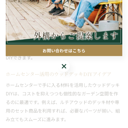
切です。
注意点としては、木材の取り扱いや組み立て時の安全対
策を徹底すること、また設置後は定期的に掃除や防腐処
理を行うことが挙げられます。ルチアウッドは人工木に
近い特性で耐候性が高く、メンテナンス負担が軽減され
るため、初心者でも安心して長く使えるウッドデッキを
お問い合わせはこちら
DIYできます。
お問い合わせはこちら
ホームセンター活用のウッドデッキDIYアイデア
ホームセンターで手に入る材料を活用したウッドデッキ
DIYは、コストを抑えつつも個性的なガーデン空間を作
るのに最適です。例えば、ルチアウッドのデッキ材や専
用のセット商品を利用すれば、必要なパーツが揃い、組
み立てもスムーズに進みます。