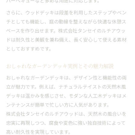
バーベキューなど多彩な用途に対応します。
ウッドデッキ活用で家族が集う空間づくり
さらに、ウッドデッキは段差を利用したステップやベン
を提案
チとしても機能し、庭の動線を整えながら快適な休憩ス
アウトドアリビングを彩るウッドデッキの
ペースを作り出せます。株式会社タンセイのルチアウッ
選び方
ドは耐久性と美観を兼ね備え、長く安心して使える素材
おしゃれと実用性を両立したウッドデッキ
としておすすめです。
ガーデン
おしゃれなガーデンデッキ実例とその魅力解説
ガーデン空間を変えるウッドデッキDIYのヒント
ウッドデッキDIYで庭をおしゃれに変身させ
おしゃれなガーデンデッキは、デザイン性と機能性の両
るコツ
立が魅力です。例えば、ナチュラルテイストの天然木風
初心者でも安心のウッドデッキDIY手順と注
デッキは温かみを感じさせ、モダンな人工木デッキはメ
意点
ンテナンスが簡単で忙しい方に人気があります。
株式会社タンセイのルチアウッドは、天然木の風合いを
ホームセンター活用のウッドデッキDIYアイ
忠実に再現しつつ、腐食や変色に強い独自技術によって
デア
高い耐久性を実現しています。
置くだけ簡単なウッドデッキDIYの工夫を紹