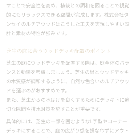
すことで安全性を高め、植栽との調和を図ることで視覚
実力
的にもリラックスできる空間が完成します。株式会社タ
手軽に始めるウッドデッキ設置と素材選び
ンセイのルチアウッドはこうした工夫を実現しやすい設
ウッドデッキ設置を手軽にする素材選びの
計と素材の特性が強みです。
コツ
初心者向けウッドデッキ設置のステップと
芝生の庭に合うウッドデッキ配置のポイント
注意点
芝生の庭にウッドデッキを配置する際は、庭全体のバラ
ウッドデッキ設置が簡単なアイデアとポイ
ンスと動線を考慮しましょう。芝生の緑とウッドデッキ
ント
の木質感が調和するように、自然な色合いのルチアウッ
設置しやすいウッドデッキ素材の選定ポイ
ドを選ぶのがおすすめです。
ント
また、芝生からの水はけを良くするためにデッキ下に適
おしゃれな庭づくりに役立つウッドデッキ活用
切な隙間や排水対策を施すことが重要です。
法
具体的には、芝生の一部を囲むようなL字型やコーナー
ウッドデッキで叶えるおしゃれな庭空間の
デッキにすることで、庭の広がり感を損なわずにアウト
演出法