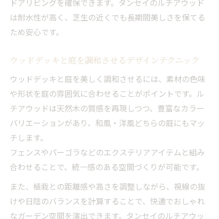
ドアリビングを確保できます。タンセイのルチアウッド
ガーデニングと相性抜群のウッドデッキ活
は耐水性が高く、芝生の近くでも長期間美しさを保てる
用アイデア
ため安心です。
ウッドデッキを使った庭のアレンジ術を解
ウッドデッキと庭を調和させるデザインテクニック
説
おしゃれガーデンに導くウッドデッキの実
ウッドデッキと庭を美しく調和させるには、素材の色味
践活用法
や形状を庭の雰囲気に合わせることがポイントです。ル
チアウッドは天然木の質感を再現しつつ、豊富なカラー
ウッドデッキ活用で広がるガーデンライフ
バリエーションがあり、和風・洋風どちらの庭にもマッ
の魅力
チします。
フェンスやパーゴラなどのエクステリアアイテムと組み
合わせることで、統一感のある空間づくりが可能です。
また、植栽との距離感や高さを調整しながら、視線の抜
けや日陰のバランスを計算することで、快適でおしゃれ
なガーデン空間を演出できます。タンセイのルチアウッ