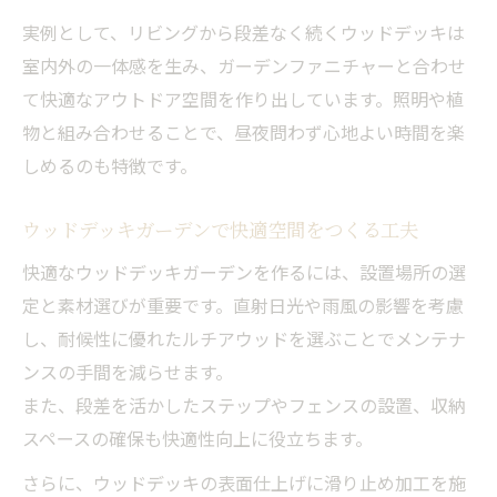
介
実例として、リビングから段差なく続くウッドデッキは
室内外の一体感を生み、ガーデンファニチャーと合わせ
ガーデニングと相性抜群のウッドデッキDIY
て快適なアウトドア空間を作り出しています。照明や植
方法
物と組み合わせることで、昼夜問わず心地よい時間を楽
タンセイルチアウッド採用で広がる快適ガーデ
しめるのも特徴です。
ン
ルチアウッドの高耐久性とウッドデッキの
ウッドデッキガーデンで快適空間をつくる工夫
魅力解説
快適なウッドデッキガーデンを作るには、設置場所の選
タンセイルチアウッドが快適ガーデンに選
定と素材選びが重要です。直射日光や雨風の影響を考慮
ばれる理由
し、耐候性に優れたルチアウッドを選ぶことでメンテナ
ウッドデッキ設置で感じるルチアウッドの
ンスの手間を減らせます。
メリット
また、段差を活かしたステップやフェンスの設置、収納
ガーデンが変わるルチアウッドウッドデッ
スペースの確保も快適性向上に役立ちます。
キの特徴
さらに、ウッドデッキの表面仕上げに滑り止め加工を施
手軽さと美しさを両立するルチアウッドの