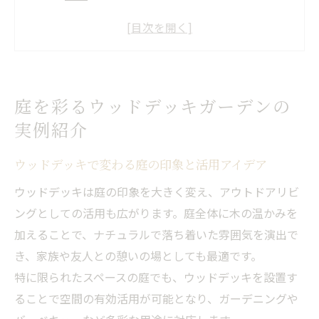
おしゃれなガーデンデッキ実例とその魅力
解説
ウッドデッキガーデンで快適空間をつくる
工夫
庭を彩るウッドデッキガーデンの
芝生の庭に合うウッドデッキ配置のポイン
実例紹介
ト
ウッドデッキと庭を調和させるデザインテ
ウッドデッキで変わる庭の印象と活用アイデア
クニック
ウッドデッキは庭の印象を大きく変え、アウトドアリビ
アウトドアリビングに最適なウッドデッキの魅
ングとしての活用も広がります。庭全体に木の温かみを
力
加えることで、ナチュラルで落ち着いた雰囲気を演出で
ウッドデッキで広がるアウトドアリビング
き、家族や友人との憩いの場としても最適です。
の楽しみ方
特に限られたスペースの庭でも、ウッドデッキを設置す
快適ガーデンを実現するウッドデッキの特
ることで空間の有効活用が可能となり、ガーデニングや
徴とは