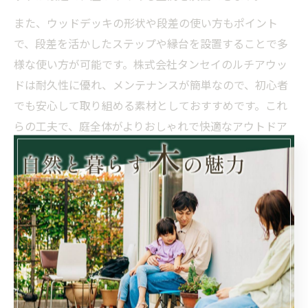
また、ウッドデッキの形状や段差の使い方もポイント
で、段差を活かしたステップや縁台を設置することで多
様な使い方が可能です。株式会社タンセイのルチアウッ
ドは耐久性に優れ、メンテナンスが簡単なので、初心者
でも安心して取り組める素材としておすすめです。これ
らの工夫で、庭全体がよりおしゃれで快適なアウトドア
リビングに変身します。
初心者でも安心のウッドデッキDIY手順と注意点
初心者がウッドデッキDIYに挑戦する際は、準備から施
工までの手順をしっかり押さえることが成功の鍵です。
まず、設置場所の地面を平らに整地し、排水の確保を行
います。次に、耐久性の高いルチアウッドの材を使い、
専用のビスや固定金具でしっかりと組み立てることが大