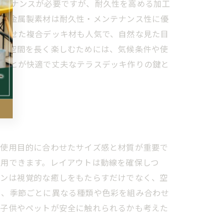
ンテナンスが必要ですが、耐久性を高める加工
どの金属製素材は耐久性・メンテナンス性に優
合わせた複合デッキ材も人気で、自然な見た目
適な空間を長く楽しむためには、気候条件や使
ることが快適で丈夫なテラスデッキ作りの鍵と
は使用目的に合わせたサイズ感と材質が重要で
利用できます。レイアウトは動線を確保しつ
ーンは視覚的な癒しをもたらすだけでなく、空
し、季節ごとに異なる種類や色彩を組み合わせ
、子供やペットが安全に触れられるかも考えた