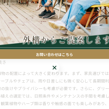
る劣化が避けられません。これを防ぐためには定期的なメ
ことで手間を軽減できます。一方で、アルミやスチールな
表面温度上昇に注意が必要です。近年は木材と樹脂を組み
加工や防腐処理が施されているかも確認ポイントです。快
れぞれの素材の特性を理解した上で、適切な素材を選択す
お問い合わせはこちら
良さ
お問い合わせはこちら
植物の配置によって大きく変わります。まず、家具選びで
テーブルやチェアは、雨や日差しにも強く安心して長期間
線の抜けやプライバシーも考慮が必要です。さらに、グリ
鉢植えの選定では、日照条件やメンテナンスの手間を考慮
。観葉植物やハーブ類は香りや触感の面でも楽しみがあり