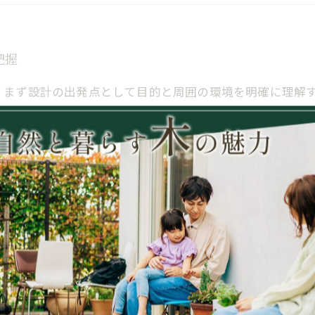
理想のテラスデッキ空間を完成させるメンテナンスと改
把握
、まず設計の出発点として目的と周囲の環境を明確に理解
の交流、趣味の時間など多様な利用シーンを想定して空間
さや配置、素材選定に大きく影響します。さらに、設置場
を調査し、それに合わせて最適な配置や日除けの設計を行う
ンテナンスの容易さを考慮した素材選びも欠かせません。
、より理想的なテラスデッキ作りにつながるのです。
ス
って大きく左右されます。木材は自然な風合いと優れた温