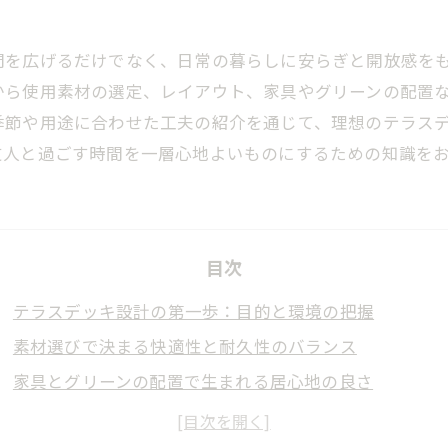
間を広げるだけでなく、日常の暮らしに安らぎと開放感を
から使用素材の選定、レイアウト、家具やグリーンの配置
季節や用途に合わせた工夫の紹介を通じて、理想のテラス
友人と過ごす時間を一層心地よいものにするための知識を
目次
テラスデッキ設計の第一歩：目的と環境の把握
素材選びで決まる快適性と耐久性のバランス
家具とグリーンの配置で生まれる居心地の良さ
季節と用途に応じた柔軟な空間活用の工夫