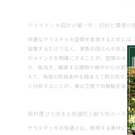
テラスデッキ設計の第一歩：目的と環境の
快適なテラスデッキ空間を実現するためには
設置するだけでなく、家族の団らんや友人と
がメインかを明確にすることが、空間の大き
り、風向き、隣接する建物や樹木からの影響
えて、地域の気候条件を踏まえて耐久性やメ
と分析することが、後の工程での無駄を省き
素材選びで決まる快適性と耐久性のバラン
テラスデッキの快適さは、使用する素材によ