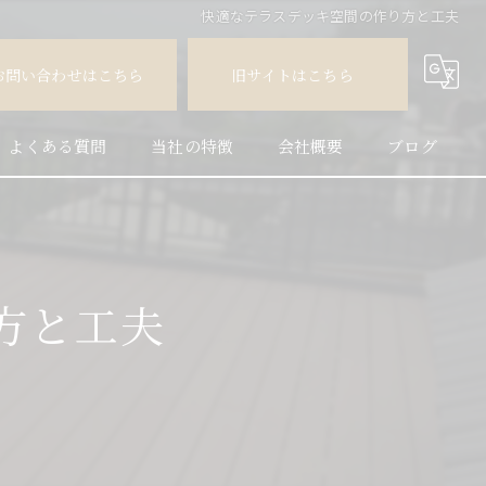
快適なテラスデッキ空間の作り方と工夫
お問い合わせはこちら
旧サイトはこちら
よくある質問
当社の特徴
会社概要
ブログ
人工木
コラム
天然木
方と工夫
フェンス
外構
施工